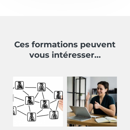
Ces formations peuvent
vous intéresser…
Produits similaires