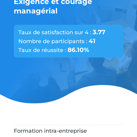
Exigence et courage
managérial
3.77
Taux de satisfaction sur 4 :
41
Nombre de participants :
86.10%
Taux de réussite :
Formation intra-entreprise