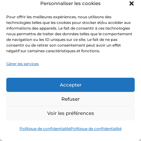
données à caractère personnel
Personnaliser les cookies
vous concernant, la Société
Pour offrir les meilleures expériences, nous utilisons des
s’engage, dans la mesure du
technologies telles que les cookies pour stocker et/ou accéder aux
possible, à vous en aviser (sauf si la
informations des appareils. Le fait de consentir à ces technologies
nous permettra de traiter des données telles que le comportement
Société n’est pas autorisé à le faire
de navigation ou les ID uniques sur ce site. Le fait de ne pas
consentir ou de retirer son consentement peut avoir un effet
notamment compte tenu des
négatif sur certaines caractéristiques et fonctions.
obligations légales ou judiciaires
qui pourraient lui incomber).
Gérer les services
Enfin, il se peut que nous
Accepter
achetions ou fusionnons ou que
nous soyons achetés par une autre
Refuser
société ou que nous cédions tout
Voir les préférences
ou partie de nos actifs. Dans un tel
cas, vos données personnelles
Politique de confidentialité
Politique de confidentialité
peuvent être communiquées à